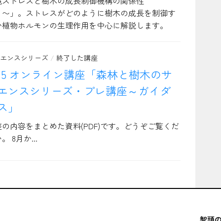
境ストレスと樹木の成長制御機構の関係性
？〜」。ストレスがどのように樹木の成長を制御す
か植物ホルモンの生理作用を中心に解説します。
エンスシリーズ
/
終了した講座
/15 オンライン講座「森林と樹木のサ
エンスシリーズ・プレ講座～ガイダ
ス」
座の内容をまとめた資料(PDF)です。どうぞご覧くだ
。 8月か...
智頭の