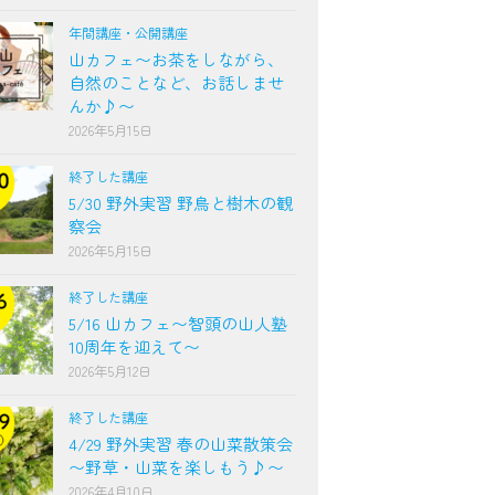
年間講座・公開講座
山カフェ〜お茶をしながら、
自然のことなど、お話しませ
んか♪〜
2026年5月15日
終了した講座
5/30 野外実習 野鳥と樹木の観
察会
2026年5月15日
終了した講座
5/16 山カフェ〜智頭の山人塾
10周年を迎えて〜
2026年5月12日
終了した講座
4/29 野外実習 春の山菜散策会
〜野草・山菜を楽しもう♪〜
2026年4月10日