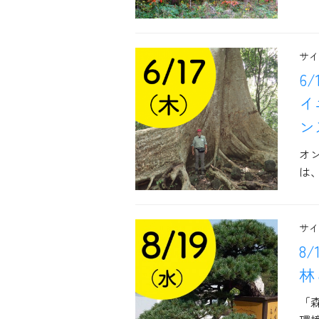
サイ
6
イ
ン
オ
は、
サイ
8
林
「