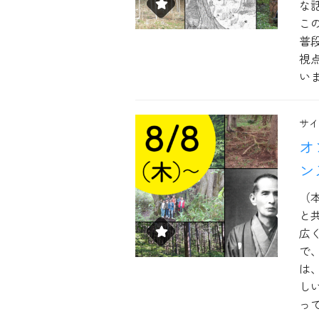
な
こ
普
視
い
サイ
オ
ン
（
と
広
で
は
し
っ