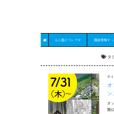
コンテンツへスキップ
山人塾について
講座情報
タ
サイ
オ
ン
オ
第