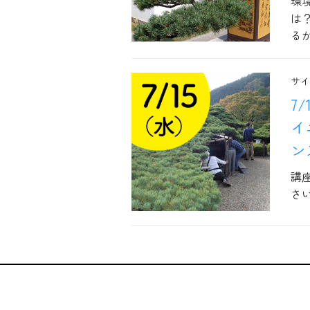
環
は
る
サイ
7
イ
ン
講
さい