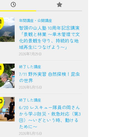
年間講座・公開講座
智頭の山人塾 10周年記念講演
「景観と林業 〜単木管理で文
化的景観を守り、持続的な地
域再生につなげよう〜」
2026年7月29日
終了した講座
7/11 野外実習 自然探検！昆虫
の世界
2026年5月15日
終了した講座
6/20 レスキュー隊員の岡さん
から学ぶ防災・救急対応（第3
回）〜いざという時、動ける
ために〜
2026年5月15日