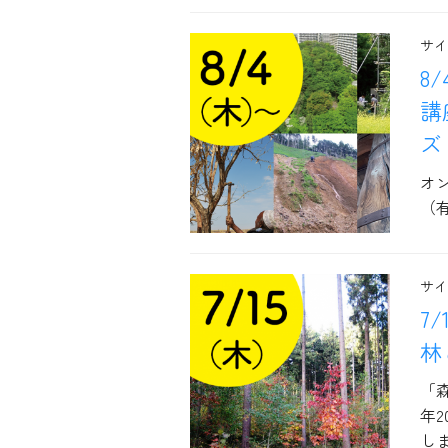
サイ
8
講
ズ
オ
（有
サイ
7
林
「
年
し