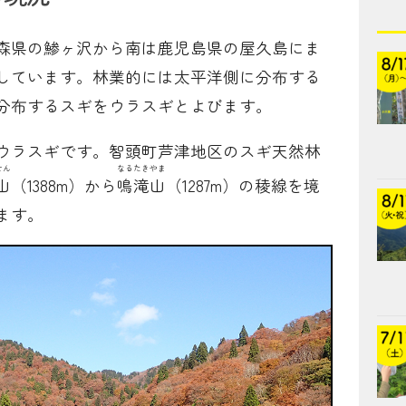
森県の鯵ヶ沢から南は鹿児島県の屋久島にま
しています。林業的には太平洋側に分布する
分布するスギをウラスギとよびます。
ウラスギです。智頭町芦津地区のスギ天然林
せん
なるたきやま
山
（1388m）から
鳴滝山
（1287m）の稜線を境
ます。