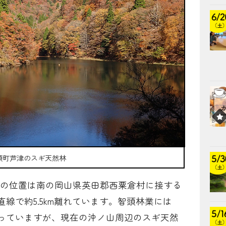
頭町芦津のスギ天然林
m）の位置は南の岡山県英田郡西粟倉村に接する
線で約5.5km離れています。智頭林業には
っていますが、現在の沖ノ山周辺のスギ天然