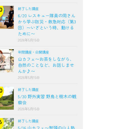
終了した講座
6/20 レスキュー隊員の岡さん
から学ぶ防災・救急対応（第3
回）〜いざという時、動ける
ために〜
2026年5月15日
年間講座・公開講座
山カフェ〜お茶をしながら、
自然のことなど、お話しませ
んか♪〜
2026年5月15日
終了した講座
5/30 野外実習 野鳥と樹木の観
察会
2026年5月15日
終了した講座
5/16 山カフェ〜智頭の山人塾