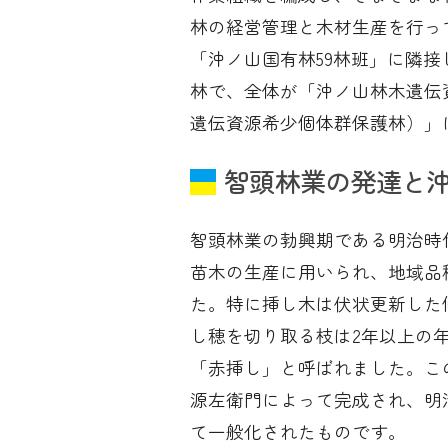
林の経営管理と木材生産を行っ
「沖ノ山国有林59林班」に隣接し
林で、全体が「沖ノ山林木遺伝
遺伝資源希少個体群保護林）」
智頭林業の発達と
智頭林業の勃興期である明治時
苗木の生産に用いられ、地域品
た。特に挿し木は伏状更新した
し穂を切り取る枝は2年以上の
「赤挿し」と呼ばれました。こ
源左衛門によって完成され、明
て一般化されたものです。