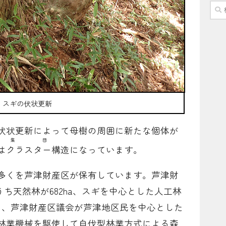
検
索:
スギの伏状更新
伏状更新によって母樹の周囲に新たな個体が
集団
は
クラスター
構造になっています。
多くを芦津財産区が保有しています。芦津財
、うち天然林が682ha、スギを中心とした人工林
林は、芦津財産区議会が芦津地区民を中心とした
林業機械を駆使して自伐型林業方式による森