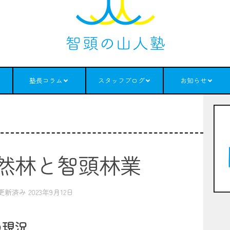
塾長コラム
スタッフブログ
お知らせ
然林と智頭林業
 更新済み
2023年9月12日
の現況