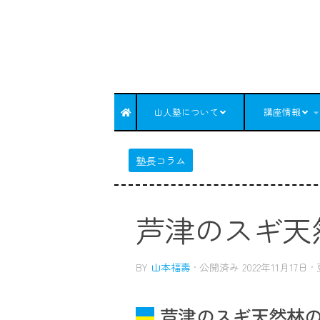
コンテンツへスキップ
山人塾について
講座情報
塾長コラム
芦津のスギ天
BY
山本福壽
· 公開済み
2022年11月17日
·
芦津のスギ天然林