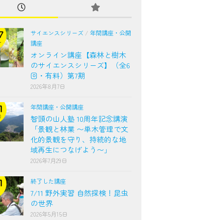
サイエンスシリーズ
/
年間講座・公開
講座
オンライン講座【森林と樹木
のサイエンスシリーズ】（全6
回・有料）第7期
2026年8月7日
年間講座・公開講座
智頭の山人塾 10周年記念講演
「景観と林業 〜単木管理で文
化的景観を守り、持続的な地
域再生につなげよう〜」
2026年7月29日
終了した講座
7/11 野外実習 自然探検！昆虫
の世界
2026年5月15日