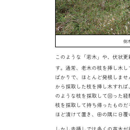
倒
このような「若木」や、伏状更
す。通常、老木の枝を挿し木し
ばかりで、ほとんど発根しませ
から採取した枝を挿し木すれば
のような枝を採取して回った経
枝を採取して持ち帰ったものだ
ほど漬けて置き、田の隅に日覆
しかし赤挿しでは多くの苗木が