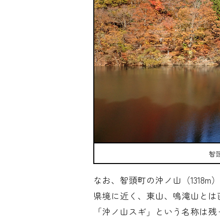
智
なお、智頭町の沖ノ山（1318
県境に近く、東山、鳴滝山とは直
「沖ノ山スギ」という名称は残