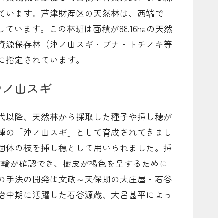
ています。芦津財産区の天然林は、西端で
ています。この林班は面積が88.16haの天然
資源保存林（沖ノ山スギ・ブナ・トチノキ等
に指定されています。
沖ノ山スギ
代以降、天然林から採取した種子や挿し穂が
種の「沖ノ山スギ」として育成されてきまし
個体の枝を挿し穂として用いられました。挿
年輪が確認でき、樹皮が褐色を呈するために
の手法の開発は文政～天保期の大庄屋・石谷
治中期に活躍した石谷源蔵、大呂甚平によっ