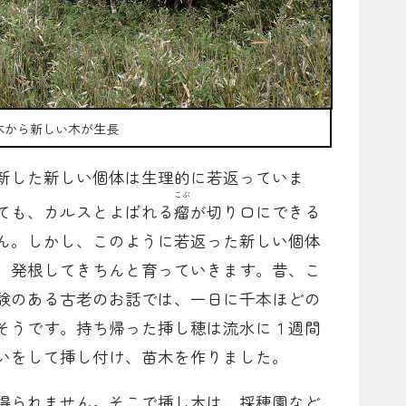
木から新しい木が生長
新した新しい個体は生理的に若返っていま
こぶ
ても、カルスとよばれる
瘤
が切り口にできる
ん。しかし、このように若返った新しい個体
、発根してきちんと育っていきます。昔、こ
験のある古老のお話では、一日に千本ほどの
そうです。持ち帰った挿し穂は流水に１週間
いをして挿し付け、苗木を作りました。
得られません。そこで挿し木は、採穂園など