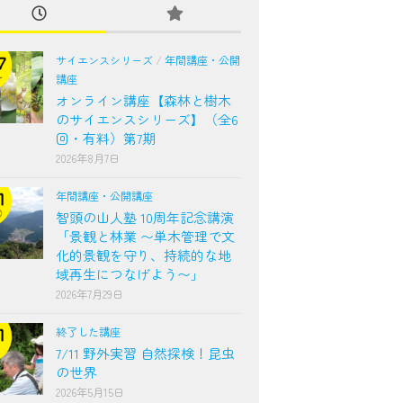
サイエンスシリーズ
/
年間講座・公開
講座
オンライン講座【森林と樹木
のサイエンスシリーズ】（全6
回・有料）第7期
2026年8月7日
年間講座・公開講座
智頭の山人塾 10周年記念講演
「景観と林業 〜単木管理で文
化的景観を守り、持続的な地
域再生につなげよう〜」
2026年7月29日
終了した講座
7/11 野外実習 自然探検！昆虫
の世界
2026年5月15日