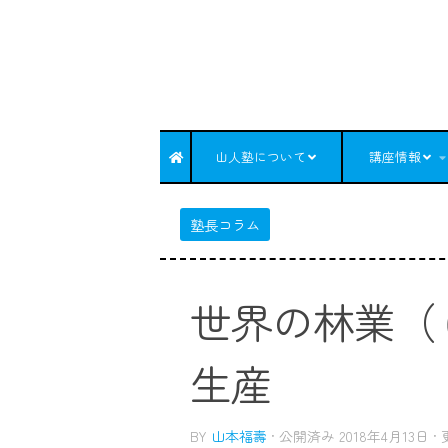
コンテンツへスキップ
山人塾について
講座情報
塾長コラム
世界の林業（
生産
BY
山本福壽
· 公開済み
2018年4月13日
·