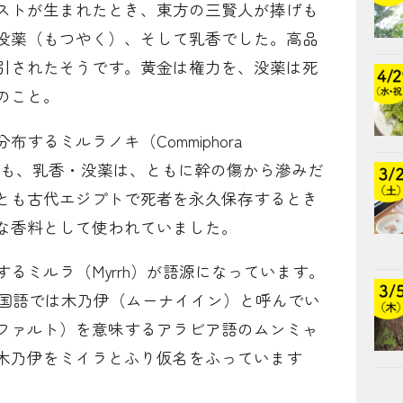
ストが生まれたとき、東方の三賢人が捧げも
没薬（もつやく）、そして乳香でした。高品
引されたそうです。黄金は権力を、没薬は死
のこと。
するミルラノキ（Commiphora
。奇しくも、乳香・没薬は、ともに幹の傷から滲みだ
とも古代エジプトで死者を永久保存するとき
な香料として使われていました。
るミルラ（Myrrh）が語源になっています。
中国語では木乃伊（ムーナイイン）と呼んでい
ファルト）を意味するアラビア語のムンミャ
木乃伊をミイラとふり仮名をふっています