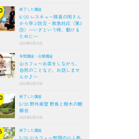
終了した講座
6/20 レスキュー隊員の岡さん
から学ぶ防災・救急対応（第3
回）〜いざという時、動ける
ために〜
2026年5月15日
年間講座・公開講座
山カフェ〜お茶をしながら、
自然のことなど、お話しませ
んか♪〜
2026年5月15日
終了した講座
5/30 野外実習 野鳥と樹木の観
察会
2026年5月15日
終了した講座
5/16 山カフェ〜智頭の山人塾