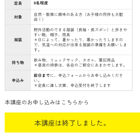
8名程度
定員
自然・散策に興味のある方（お子様の同伴も大歓
対象
迎！）
野外活動のできる服装（長袖・長ズボン）と歩きや
すい靴、帽子、雨具
服装
＊日によって、暑かったり、寒かったりしますの
で、気温への対応が出来る服装の準備をお願いしま
す。
飲み物、リュックサック、タオル、筆記用品
持ち物
＊昼食の持参は、各自のご都合におまかせします。
前日まで
に、
申込フォーム
からお申し込みくださ
申込み
い。
＊定員に達し次第、申込受付を終了します
本講座のお申し込みはこちらから