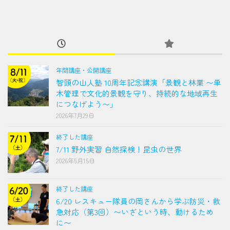
年間講座・公開講座
智頭の山人塾 10周年記念講演「景観と林業 〜単
木管理で文化的景観を守り、持続的な地域再生
につなげよう〜」
2026年7月29日
終了した講座
7/11 野外実習 自然探検！昆虫の世界
2026年5月15日
終了した講座
6/20 レスキュー隊員の岡さんから学ぶ防災・救
急対応（第3回）〜いざという時、動けるため
に〜