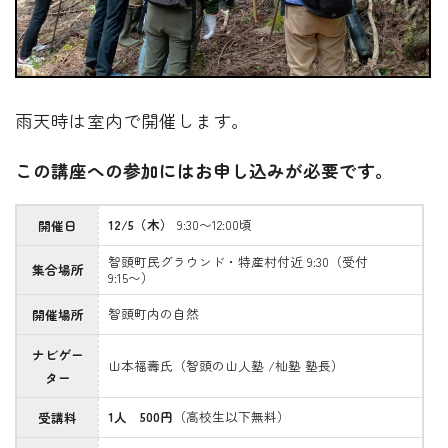
雨天時は室内で開催します。
この講座への参加にはお申し込みが必要です。
12/5（木）
9:30〜12:00頃
開催日
智頭町民グラウンド・特産村付近 9:30（受付
集合場所
9:15〜）
智頭町内の自然
開催場所
ナビゲー
山本福壽氏（智頭の山人塾 /杣塾 塾長）
ター
1人 500円
（高校生以下無料）
受講料