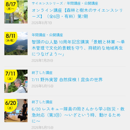
サイエンスシリーズ
/
年間講座・公開講座
オンライン講座【森林と樹木のサイエンスシリ
ーズ】（全6回・有料）第7期
2026年8月7日
年間講座・公開講座
智頭の山人塾 10周年記念講演「景観と林業 〜単
木管理で文化的景観を守り、持続的な地域再生
につなげよう〜」
2026年7月29日
終了した講座
7/11 野外実習 自然探検！昆虫の世界
2026年5月15日
終了した講座
6/20 レスキュー隊員の岡さんから学ぶ防災・救
急対応（第3回）〜いざという時、動けるため
に〜
2026年5月15日