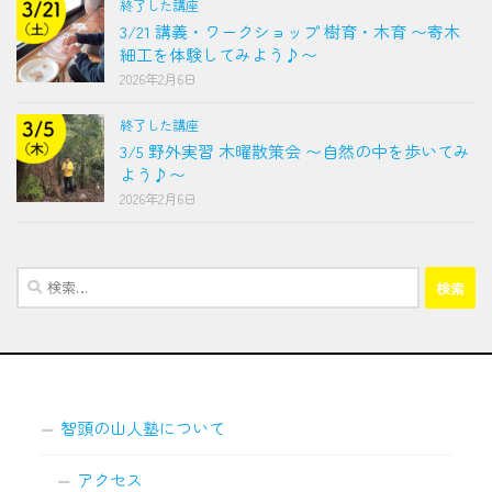
終了した講座
3/21 講義・ワークショップ 樹育・木育 〜寄木
細工を体験してみよう♪〜
2026年2月6日
終了した講座
3/5 野外実習 木曜散策会 〜自然の中を歩いてみ
よう♪〜
2026年2月6日
検
索:
智頭の山人塾について
アクセス