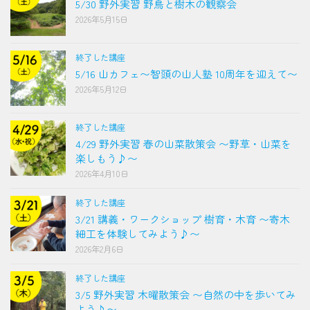
5/30 野外実習 野鳥と樹木の観察会
2026年5月15日
終了した講座
5/16 山カフェ〜智頭の山人塾 10周年を迎えて〜
2026年5月12日
終了した講座
4/29 野外実習 春の山菜散策会 〜野草・山菜を
楽しもう♪〜
2026年4月10日
終了した講座
3/21 講義・ワークショップ 樹育・木育 〜寄木
細工を体験してみよう♪〜
2026年2月6日
終了した講座
3/5 野外実習 木曜散策会 〜自然の中を歩いてみ
よう♪〜