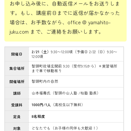
お申し込み後に、自動返信メールをお送りしま
す。もし、講座前日までに返信が届かなかった
場合は、お手数ながら、office @ yamahito-
juku.com まで、ご連絡をお願いします。
2/21（土）
9:30〜12:00頃（予備日 2/22（日）9:30〜
開催日
12:00頃
智頭町役場玄関前 9:30（受付9:15から）＊実習場所
集合場所
まで車で移動有り
智頭町内の自然
開催場所
山本福壽氏（智頭の山人塾 /杣塾 塾長）
講師
1000円/1人
（高校生以下無料）
受講料
8名程度
定員
どなたでも（お子様の同伴も大歓迎！）
対象