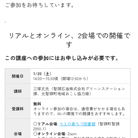
ご参加をお待ちしています。
.
リアルとオンライン、2会場での開催で
す
この講座への参加にはお申し込みが必要です。
1/20（土）
開催日
14:00〜15:30頃（開場13:50から）
三塚丈氏（智頭石油株式会社グリーンステーション
講師
課、元智頭町地域おこし協力隊）
無料
受講料
オンライン参加の場合は、通信費がかかる場合もあ
りますので、Wi-Fi環境での聴講をおすすめします。
○
リアル会場
:
ちえの森ちづ図書館
（智頭町智頭
2090-1）
会場
○
オンライン会場
: Zoom