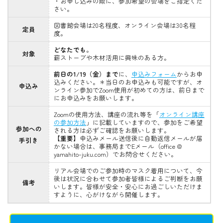
・お申し込みの際に、参加希望の会場をご指定くだ
さい。
図書館会場は20名程度、オンライン会場は30名程
定員
度。
どなたでも
。
対象
薪ストーブや木材活用に興味のある方。
前日の1/19（金）まで
に、
申込みフォーム
からお申
込みください。＊当日のお申込みも可能ですが、オ
申込み
ンライン参加でZoom使用が初めての方は、前日まで
にお申込みをお願いします。
Zoomの使用方法、講座の流れ等を「
オンライン講座
の参加方法
」に記載していますので、参加をご希望
参加への
される方は必ずご確認をお願いします。
【重要】
申込みメール送信後に自動返信メールが届
手引き
かない場合は、事務局までEメール（office @
yamahito-juku.com）でお問合せください。
リアル会場でのご参加時のマスク着用について、今
後は状況に合わせて参加者皆様によるご判断をお願
備考
いします。皆様が安全・安心にお過ごしいただけま
すように、心がけながら開催します。