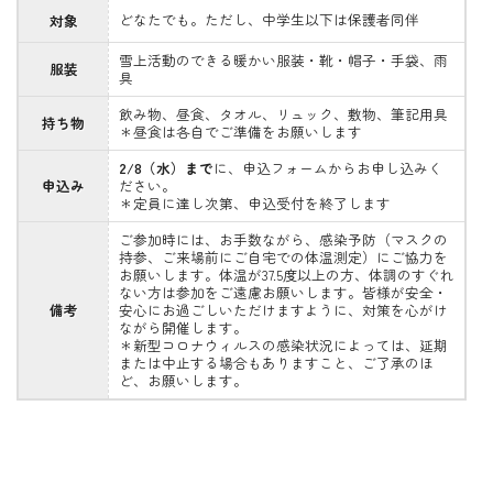
どなたでも。ただし、中学生以下は保護者同伴
対象
雪上活動のできる暖かい服装・靴・帽子・手袋、雨
服装
具
飲み物、昼食、タオル、リュック、敷物、筆記用具
持ち物
＊昼食は各自でご準備をお願いします
2/8（水）まで
に、
申込フォーム
からお申し込みく
申込み
ださい。
＊定員に達し次第、申込受付を終了します
ご参加時には、お手数ながら、感染予防（マスクの
持参、ご来場前にご自宅での体温測定）にご協力を
お願いします。体温が37.5度以上の方、体調のすぐれ
ない方は参加をご遠慮お願いします。皆様が安全・
備考
安心にお過ごしいただけますように、対策を心がけ
ながら開催します。
＊新型コロナウィルスの感染状況によっては、延期
または中止する場合もありますこと、ご了承のほ
ど、お願いします。