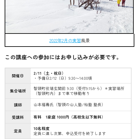
2022年2月の実習
風景
この講座への参加にはお申し込みが必要です。
2/11（土・祝日）
開催日
・予備日2/12（日）9:30〜14:00頃
智頭町役場玄関前 9:30（受付9:15から）＊実習場所
集合場所
（智頭町内）まで車で移動有り
山本福壽氏（智頭の山人塾/杣塾 塾長）
講師
有料 1家庭 1000円（高校生以下無料）
受講料
10名程度
定員
定員に達し次第、申込受付を終了します