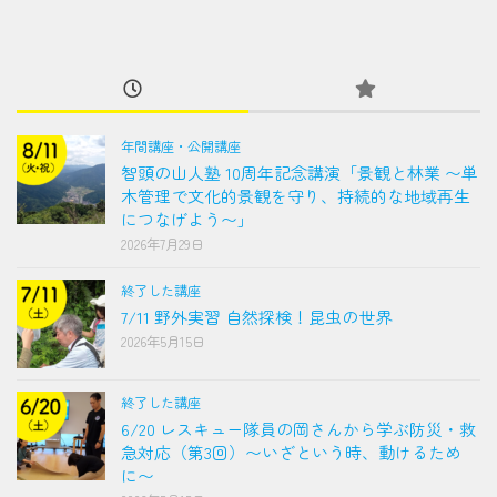
年間講座・公開講座
智頭の山人塾 10周年記念講演「景観と林業 〜単
木管理で文化的景観を守り、持続的な地域再生
につなげよう〜」
2026年7月29日
終了した講座
7/11 野外実習 自然探検！昆虫の世界
2026年5月15日
終了した講座
6/20 レスキュー隊員の岡さんから学ぶ防災・救
急対応（第3回）〜いざという時、動けるため
に〜