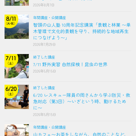
2026年8月7日
年間講座・公開講座
智頭の山人塾 10周年記念講演「景観と林業 〜単
木管理で文化的景観を守り、持続的な地域再生
につなげよう〜」
2026年7月29日
終了した講座
7/11 野外実習 自然探検！昆虫の世界
2026年5月15日
終了した講座
6/20 レスキュー隊員の岡さんから学ぶ防災・救
急対応（第3回）〜いざという時、動けるため
に〜
2026年5月15日
年間講座・公開講座
山カフェ〜お茶をしながら、自然のことなど、