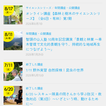
サイエンスシリーズ
/
年間講座・公開講座
オンライン講座【森林と樹木のサイエンスシリ
ーズ】（全6回・有料）第7期
2026年8月7日
年間講座・公開講座
智頭の山人塾 10周年記念講演「景観と林業 〜単
木管理で文化的景観を守り、持続的な地域再生
につなげよう〜」
2026年7月29日
終了した講座
7/11 野外実習 自然探検！昆虫の世界
2026年5月15日
終了した講座
6/20 レスキュー隊員の岡さんから学ぶ防災・救
急対応（第3回）〜いざという時、動けるため
に〜