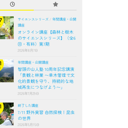
サイエンスシリーズ
/
年間講座・公開
講座
オンライン講座【森林と樹木
のサイエンスシリーズ】（全6
回・有料）第7期
2026年8月7日
年間講座・公開講座
智頭の山人塾 10周年記念講演
「景観と林業 〜単木管理で文
化的景観を守り、持続的な地
域再生につなげよう〜」
2026年7月29日
終了した講座
7/11 野外実習 自然探検！昆虫
の世界
2026年5月15日