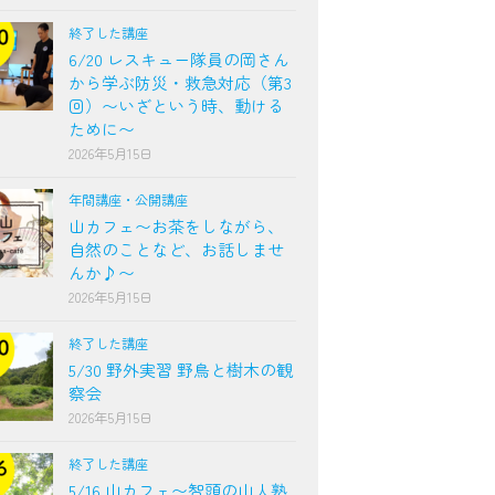
終了した講座
6/20 レスキュー隊員の岡さん
から学ぶ防災・救急対応（第3
回）〜いざという時、動ける
ために〜
2026年5月15日
年間講座・公開講座
山カフェ〜お茶をしながら、
自然のことなど、お話しませ
んか♪〜
2026年5月15日
終了した講座
5/30 野外実習 野鳥と樹木の観
察会
2026年5月15日
終了した講座
5/16 山カフェ〜智頭の山人塾