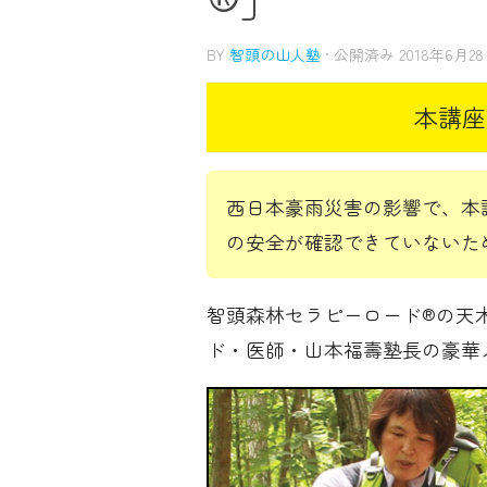
BY
智頭の山人塾
· 公開済み
2018年6月2
西日本豪雨災害の影響で、本
の安全が確認できていないた
智頭森林セラピーロード®の天
ド・医師・山本福壽塾長の豪華