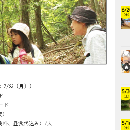
7/23（月））
ド
ード
度）
保険料、昼食代込み）/人