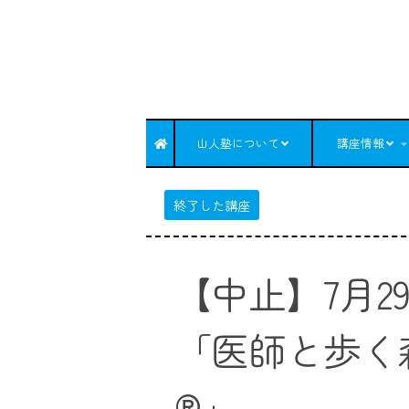
コンテンツへスキップ
山人塾について
講座情報
終了した講座
【中止】7月2
「医師と歩く
®」