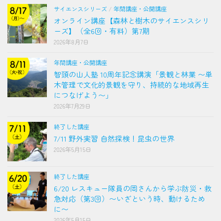
サイエンスシリーズ
/
年間講座・公開講座
オンライン講座【森林と樹木のサイエンスシリ
ーズ】（全6回・有料）第7期
2026年8月7日
年間講座・公開講座
智頭の山人塾 10周年記念講演「景観と林業 〜単
木管理で文化的景観を守り、持続的な地域再生
につなげよう〜」
2026年7月29日
終了した講座
7/11 野外実習 自然探検！昆虫の世界
2026年5月15日
終了した講座
6/20 レスキュー隊員の岡さんから学ぶ防災・救
急対応（第3回）〜いざという時、動けるため
に〜
2026年5月15日