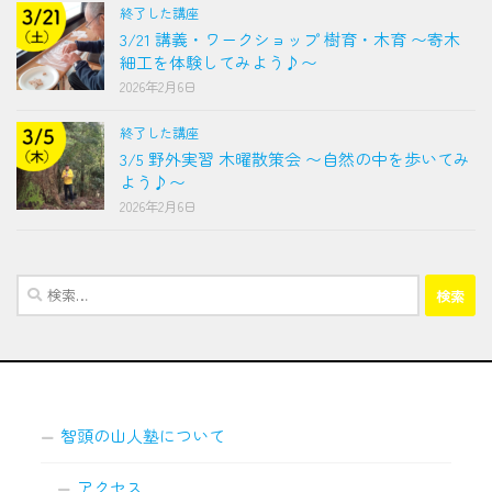
終了した講座
3/21 講義・ワークショップ 樹育・木育 〜寄木
細工を体験してみよう♪〜
2026年2月6日
終了した講座
3/5 野外実習 木曜散策会 〜自然の中を歩いてみ
よう♪〜
2026年2月6日
検
索:
智頭の山人塾について
アクセス