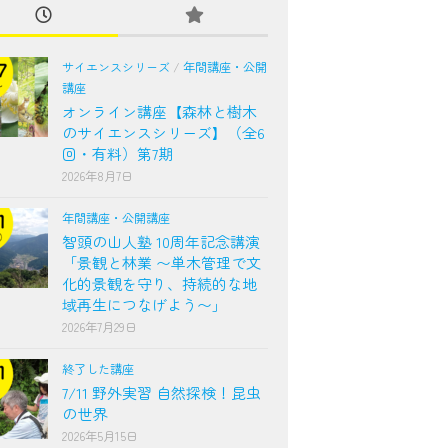
サイエンスシリーズ
/
年間講座・公開
講座
オンライン講座【森林と樹木
のサイエンスシリーズ】（全6
回・有料）第7期
2026年8月7日
年間講座・公開講座
智頭の山人塾 10周年記念講演
「景観と林業 〜単木管理で文
化的景観を守り、持続的な地
域再生につなげよう〜」
2026年7月29日
終了した講座
7/11 野外実習 自然探検！昆虫
の世界
2026年5月15日