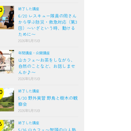
終了した講座
6/20 レスキュー隊員の岡さん
から学ぶ防災・救急対応（第3
回）〜いざという時、動ける
ために〜
2026年5月15日
年間講座・公開講座
山カフェ〜お茶をしながら、
自然のことなど、お話しませ
んか♪〜
2026年5月15日
終了した講座
5/30 野外実習 野鳥と樹木の観
察会
2026年5月15日
終了した講座
5/16 山カフェ〜智頭の山人塾