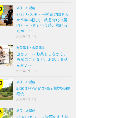
終了した講座
6/20 レスキュー隊員の岡さん
から学ぶ防災・救急対応（第3
回）〜いざという時、動ける
ために〜
2026年5月15日
年間講座・公開講座
山カフェ〜お茶をしながら、
自然のことなど、お話しませ
んか♪〜
2026年5月15日
終了した講座
5/30 野外実習 野鳥と樹木の観
察会
2026年5月15日
終了した講座
5/16 山カフェ〜智頭の山人塾