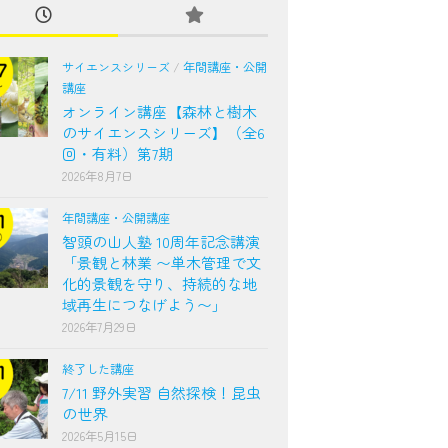
サイエンスシリーズ
/
年間講座・公開
講座
オンライン講座【森林と樹木
のサイエンスシリーズ】（全6
回・有料）第7期
2026年8月7日
年間講座・公開講座
智頭の山人塾 10周年記念講演
「景観と林業 〜単木管理で文
化的景観を守り、持続的な地
域再生につなげよう〜」
2026年7月29日
終了した講座
7/11 野外実習 自然探検！昆虫
の世界
2026年5月15日