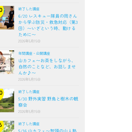
終了した講座
6/20 レスキュー隊員の岡さん
から学ぶ防災・救急対応（第3
回）〜いざという時、動ける
ために〜
2026年5月15日
年間講座・公開講座
山カフェ〜お茶をしながら、
自然のことなど、お話しませ
んか♪〜
2026年5月15日
終了した講座
5/30 野外実習 野鳥と樹木の観
察会
2026年5月15日
終了した講座
5/16 山カフェ〜智頭の山人塾