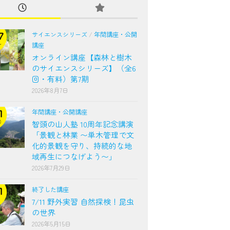
サイエンスシリーズ
/
年間講座・公開
講座
オンライン講座【森林と樹木
のサイエンスシリーズ】（全6
回・有料）第7期
2026年8月7日
年間講座・公開講座
智頭の山人塾 10周年記念講演
「景観と林業 〜単木管理で文
化的景観を守り、持続的な地
域再生につなげよう〜」
2026年7月29日
終了した講座
7/11 野外実習 自然探検！昆虫
の世界
2026年5月15日