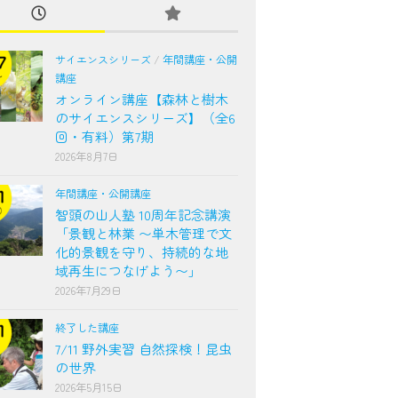
サイエンスシリーズ
/
年間講座・公開
講座
オンライン講座【森林と樹木
のサイエンスシリーズ】（全6
回・有料）第7期
2026年8月7日
年間講座・公開講座
智頭の山人塾 10周年記念講演
「景観と林業 〜単木管理で文
化的景観を守り、持続的な地
域再生につなげよう〜」
2026年7月29日
終了した講座
7/11 野外実習 自然探検！昆虫
の世界
2026年5月15日