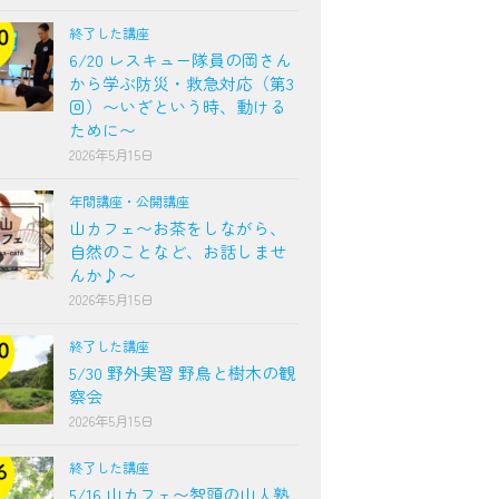
終了した講座
6/20 レスキュー隊員の岡さん
から学ぶ防災・救急対応（第3
回）〜いざという時、動ける
ために〜
2026年5月15日
年間講座・公開講座
山カフェ〜お茶をしながら、
自然のことなど、お話しませ
んか♪〜
2026年5月15日
終了した講座
5/30 野外実習 野鳥と樹木の観
察会
2026年5月15日
終了した講座
5/16 山カフェ〜智頭の山人塾