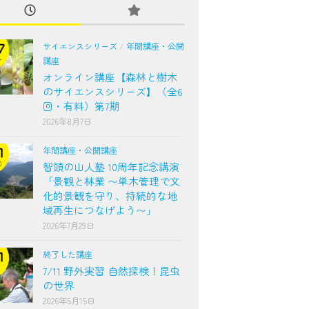
サイエンスシリーズ
/
年間講座・公開
講座
オンライン講座【森林と樹木
のサイエンスシリーズ】（全6
回・有料）第7期
2026年8月7日
年間講座・公開講座
智頭の山人塾 10周年記念講演
「景観と林業 〜単木管理で文
化的景観を守り、持続的な地
域再生につなげよう〜」
2026年7月29日
終了した講座
7/11 野外実習 自然探検！昆虫
の世界
2026年5月15日