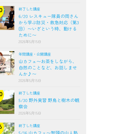
終了した講座
6/20 レスキュー隊員の岡さん
から学ぶ防災・救急対応（第3
回）〜いざという時、動ける
ために〜
2026年5月15日
年間講座・公開講座
山カフェ〜お茶をしながら、
自然のことなど、お話しませ
んか♪〜
2026年5月15日
終了した講座
5/30 野外実習 野鳥と樹木の観
察会
2026年5月15日
終了した講座
5/16 山カフェ〜智頭の山人塾