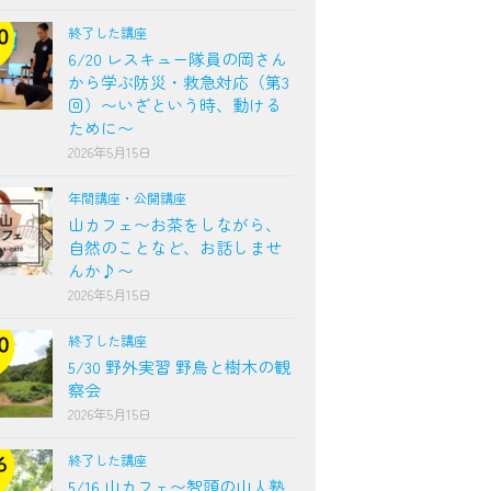
終了した講座
6/20 レスキュー隊員の岡さん
から学ぶ防災・救急対応（第3
回）〜いざという時、動ける
ために〜
2026年5月15日
年間講座・公開講座
山カフェ〜お茶をしながら、
自然のことなど、お話しませ
んか♪〜
2026年5月15日
終了した講座
5/30 野外実習 野鳥と樹木の観
察会
2026年5月15日
終了した講座
5/16 山カフェ〜智頭の山人塾