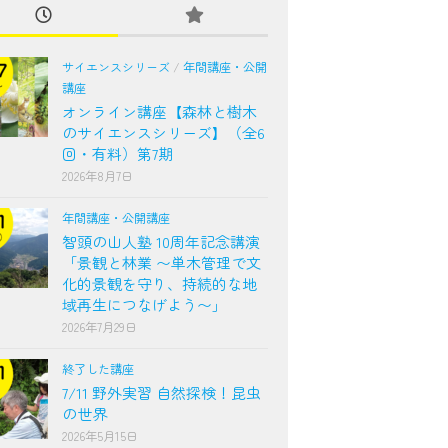
サイエンスシリーズ
/
年間講座・公開
講座
オンライン講座【森林と樹木
のサイエンスシリーズ】（全6
回・有料）第7期
2026年8月7日
年間講座・公開講座
智頭の山人塾 10周年記念講演
「景観と林業 〜単木管理で文
化的景観を守り、持続的な地
域再生につなげよう〜」
2026年7月29日
終了した講座
7/11 野外実習 自然探検！昆虫
の世界
2026年5月15日