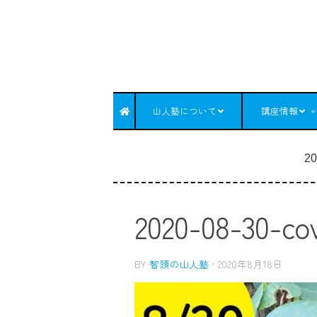
コンテンツへスキップ
山人塾について
講座情報
20
2020-08-30-co
BY
智頭の山人塾
·
2020年8月18日