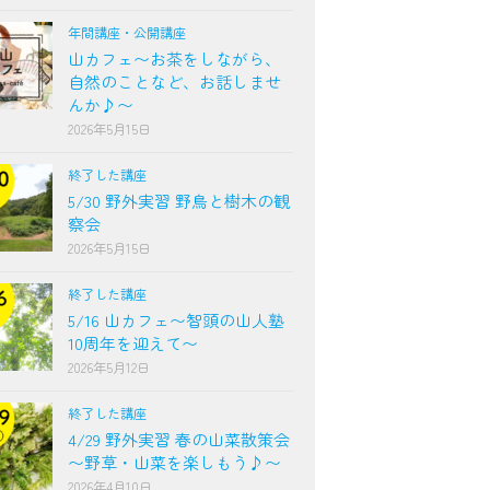
年間講座・公開講座
山カフェ〜お茶をしながら、
自然のことなど、お話しませ
んか♪〜
2026年5月15日
終了した講座
5/30 野外実習 野鳥と樹木の観
察会
2026年5月15日
終了した講座
5/16 山カフェ〜智頭の山人塾
10周年を迎えて〜
2026年5月12日
終了した講座
4/29 野外実習 春の山菜散策会
〜野草・山菜を楽しもう♪〜
2026年4月10日