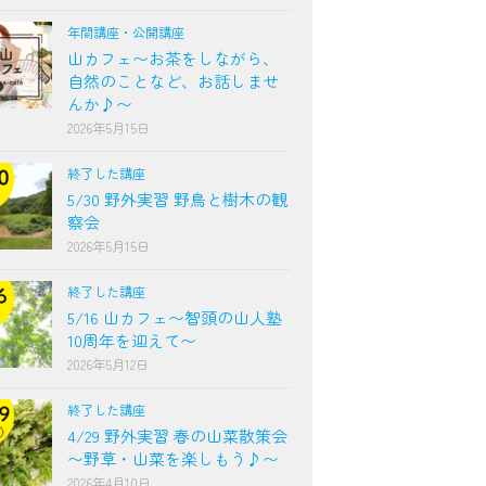
年間講座・公開講座
山カフェ〜お茶をしながら、
自然のことなど、お話しませ
んか♪〜
2026年5月15日
終了した講座
5/30 野外実習 野鳥と樹木の観
察会
2026年5月15日
終了した講座
5/16 山カフェ〜智頭の山人塾
10周年を迎えて〜
2026年5月12日
終了した講座
4/29 野外実習 春の山菜散策会
〜野草・山菜を楽しもう♪〜
2026年4月10日