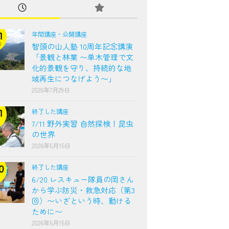
年間講座・公開講座
智頭の山人塾 10周年記念講演
「景観と林業 〜単木管理で文
化的景観を守り、持続的な地
域再生につなげよう〜」
2026年7月29日
終了した講座
7/11 野外実習 自然探検！昆虫
の世界
2026年5月15日
終了した講座
6/20 レスキュー隊員の岡さん
から学ぶ防災・救急対応（第3
回）〜いざという時、動ける
ために〜
2026年5月15日