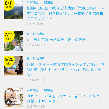
年間講座・公開講座
智頭の山人塾 10周年記念講演「景観と林業 〜単
木管理で文化的景観を守り、持続的な地域再生
につなげよう〜」
2026年7月29日
終了した講座
7/11 野外実習 自然探検！昆虫の世界
2026年5月15日
終了した講座
6/20 レスキュー隊員の岡さんから学ぶ防災・救
急対応（第3回）〜いざという時、動けるため
に〜
2026年5月15日
年間講座・公開講座
山カフェ〜お茶をしながら、自然のことなど、
お話しませんか♪〜
2026年5月15日